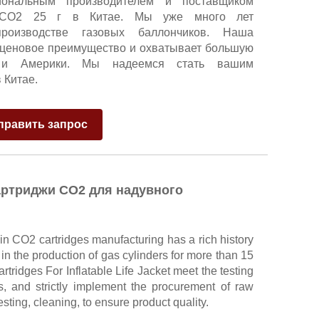
иональным производителем и поставщиком
 CO2 25 г в Китае. Мы уже много лет
роизводстве газовых баллончиков. Наша
 ценовое преимущество и охватывает большую
 и Америки. Мы надеемся стать вашим
 Китае.
править запрос
картриджи СО2 для надувного
 CO2 cartridges manufacturing has a rich history
in the production of gas cylinders for more than 15
ridges For Inflatable Life Jacket meet the testing
s, and strictly implement the procurement of raw
testing, cleaning, to ensure product quality.