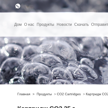
Дом
О нас
Продукты
Новости
Скачать
Отправит
Главная
>
Продукты
>
CO2 Cartridges
>
Картридж CO2