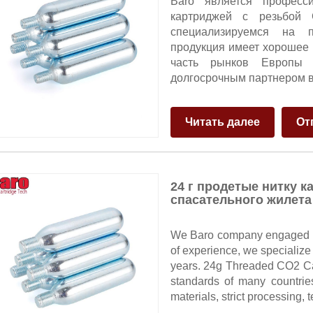
Baro является професс
картриджей с резьбой
специализируемся на п
продукция имеет хорошее
часть рынков Европы
долгосрочным партнером в
Читать далее
От
24 г продетые нитку 
спасательного жилета
We Baro company engaged in
of experience, we specialize 
years. 24g Threaded CO2 Cart
standards of many countrie
materials, strict processing, 