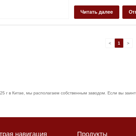
Читать далее
От
<
1
>
5 г в Китае, мы располагаем собственным заводом. Если вы заин
трая навигация
Продукты